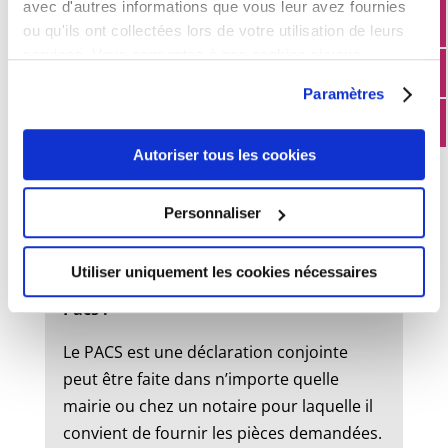
avec d'autres informations que vous leur avez fournies
ou qu'ils ont collectées lors de votre utilisation de leurs
services. Vous consentez à nos cookies si vous
État civil
continuez à utiliser notre site Web.
Paramètres
Mariage :
Autoriser tous les cookies
Un dossier de mariage est à retirer en
mairie. Le mariage peut être célébré dans
Personnaliser
la commune où l’un des futurs époux à
son domicile ou sa résidence.
Utiliser uniquement les cookies nécessaires
Pacs :
Le PACS est une déclaration conjointe
peut être faite dans n’importe quelle
mairie ou chez un notaire pour laquelle il
convient de fournir les pièces demandées.