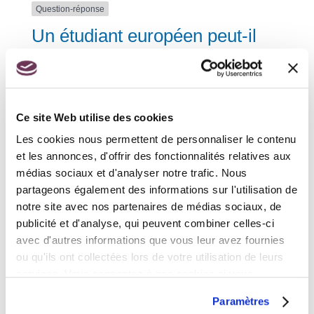
Question-réponse
Un étudiant européen peut-il
travailler en France ?
Vérifié le 09/09/2022 - Direction de l'information légale et
administrative (Première ministre)
Ce site Web utilise des cookies
Oui, si vous êtes étudiant <a
Les cookies nous permettent de personnaliser le contenu
href="https://www.civrieuxdazergues.fr/vivre/papiers-
et-citoyennete/?xml=R46210">européen</a>, vous
et les annonces, d'offrir des fonctionnalités relatives aux
pouvez exercer une activité salariée pendant vos
médias sociaux et d'analyser notre trafic. Nous
études. Vous n'êtes pas obligé d'avoir un titre de séjour
partageons également des informations sur l'utilisation de
ou une autorisation de travail.
notre site avec nos partenaires de médias sociaux, de
Vous devez occuper votre emploi à titre accessoire
publicité et d'analyse, qui peuvent combiner celles-ci
(c'est-à-dire en complément de vos études).
avec d'autres informations que vous leur avez fournies
ou qu'ils ont collectées lors de votre utilisation de leurs
Vous pouvez travailler 964 heures maximum par an,
soit <span class="valeur">60 %</span> de la durée
services. Vous consentez à nos cookies si vous
totale du temps de travail annuel légal.
continuez à utiliser notre site Web.
Paramètres
Si vous dépassez ce quota, vous n'êtes plus reconnu