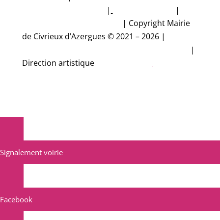
données personnelles
|
Mentions légales
|
Accessibilité non conforme
|
Copyright Mairie
de Civrieux d’Azergues © 2021 – 2026 |
Conception et réalisation Studio CyberMalice
|
Direction artistique
Estelle Gironde
Signalement voirie
Facebook