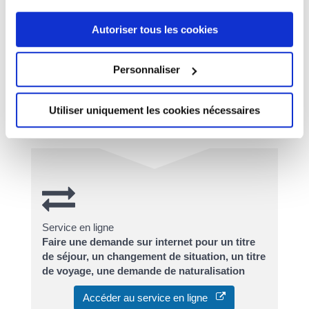
étudiant, vous changez de catégorie de motif de séjour.
Vous relèverez alors de la <a
Autoriser tous les cookies
href="https://www.civrieuxdazergues.fr/vivre/papiers-
et-citoyennete/?xml=F2651">catégorie des
travailleurs</a>.
Personnaliser
Vous devrez déposer votre demande de carte de
séjour d'un travailleur citoyen UE/EEE/Suisse sur
Utiliser uniquement les cookies nécessaires
internet avant la fin de votre titre de séjour étudiant.
Service en ligne
Faire une demande sur internet pour un titre
de séjour, un changement de situation, un titre
de voyage, une demande de naturalisation
Accéder au service en ligne