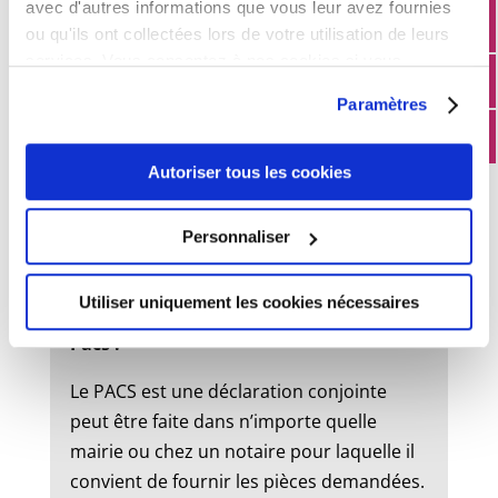
avec d'autres informations que vous leur avez fournies
ou qu'ils ont collectées lors de votre utilisation de leurs
services. Vous consentez à nos cookies si vous
État civil
continuez à utiliser notre site Web.
Paramètres
Mariage :
Autoriser tous les cookies
Un dossier de mariage est à retirer en
mairie. Le mariage peut être célébré dans
Personnaliser
la commune où l’un des futurs époux à
son domicile ou sa résidence.
Utiliser uniquement les cookies nécessaires
Pacs :
Le PACS est une déclaration conjointe
peut être faite dans n’importe quelle
mairie ou chez un notaire pour laquelle il
convient de fournir les pièces demandées.