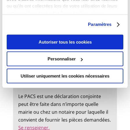
ou qu'ils ont collectées lors de votre utilisation de leurs
État civil
services. Vous consentez à nos cookies si vous
continuez à utiliser notre site Web.
Paramètres
Mariage :
Autoriser tous les cookies
Un dossier de mariage est à retirer en
mairie. Le mariage peut être célébré dans
Personnaliser
la commune où l’un des futurs époux à
son domicile ou sa résidence.
Utiliser uniquement les cookies nécessaires
Pacs :
Le PACS est une déclaration conjointe
peut être faite dans n’importe quelle
mairie ou chez un notaire pour laquelle il
convient de fournir les pièces demandées.
Se renseigner.