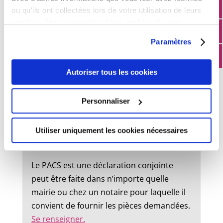
ou qu'ils ont collectées lors de votre utilisation de leurs
État civil
services. Vous consentez à nos cookies si vous
continuez à utiliser notre site Web.
Paramètres
Mariage :
Autoriser tous les cookies
Un dossier de mariage est à retirer en
mairie. Le mariage peut être célébré dans
Personnaliser
la commune où l’un des futurs époux à
son domicile ou sa résidence.
Utiliser uniquement les cookies nécessaires
Pacs :
Le PACS est une déclaration conjointe
peut être faite dans n’importe quelle
mairie ou chez un notaire pour laquelle il
convient de fournir les pièces demandées.
Se renseigner.