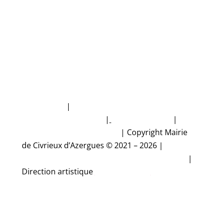
NUMÉROS D'URGENCE
Plan du site
|
Politique de protection des
données personnelles
|
Mentions légales
|
Accessibilité non conforme
|
Copyright Mairie
de Civrieux d’Azergues © 2021 – 2026 |
Conception et réalisation Studio CyberMalice
|
Direction artistique
Estelle Gironde