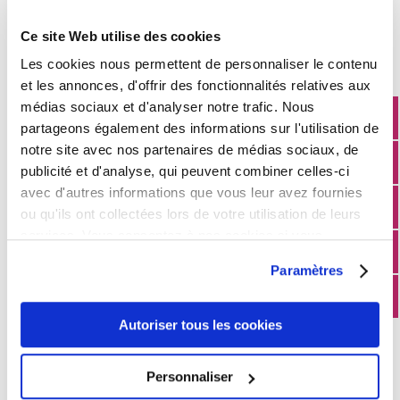
Horaires
Ce site Web utilise des cookies
Horaires
Les cookies nous permettent de personnaliser le contenu
et les annonces, d'offrir des fonctionnalités relatives aux
médias sociaux et d'analyser notre trafic. Nous
Accueil mairie : uniquement sur rendez-vous les
partageons également des informations sur l'utilisation de
vendredis de 13h30 à 17h00.
notre site avec nos partenaires de médias sociaux, de
publicité et d'analyse, qui peuvent combiner celles-ci
avec d'autres informations que vous leur avez fournies
Chaque adjoint ou Maire est disponible sur rendez-
ou qu'ils ont collectées lors de votre utilisation de leurs
vous les vendredi de 17h00 à 18h30.
services. Vous consentez à nos cookies si vous
Ouverture au public
continuez à utiliser notre site Web.
Paramètres
LUNDI
09h – 12h
MARDI
14h – 19h
Autoriser tous les cookies
MERCREDI
Fermeture
JEUDI
09h – 12h
Personnaliser